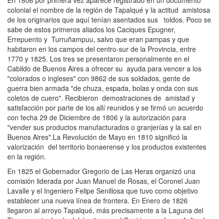
En 1806 por primera vez aparece registrado en un documento
colonial el nombre de la región de Tapalqué y la actitud amistosa
de los originarios que aquí tenían asentados sus toldos. Poco se
sabe de estos primeros aliados los Caciques Epugner,
Errepuento y Turruñampuu, salvo que eran pampas y que
habitaron en los campos del centro-sur de la Provincia, entre
1770 y 1825. Los tres se presentaron personalmente en el
Cabildo de Buenos Aires a ofrecer su ayuda para vencer a los
"colorados o ingleses" con 9862 de sus soldados, gente de
guerra bien armada "de chuza, espada, bolas y onda con sus
coletos de cuero". Recibieron demostraciones de amistad y
satisfacción por parte de los allí reunidos y se firmó un acuerdo
con fecha 29 de Diciembre de 1806 y la autorización para
"vender sus productos manufacturados o granjerías y la sal en
Buenos Aires".La Revolución de Mayo en 1810 significó la
valorización del territorio bonaerense y los productos existentes
en la región.
En 1825 el Gobernador Gregorio de Las Heras organizó una
comisión liderada por Juan Manuel de Rosas, el Coronel Juan
Lavalle y el Ingeniero Felipe Senillosa que tuvo como objetivo
establecer una nueva línea de frontera. En Enero de 1826
llegaron al arroyo Tapalqué, más precisamente a la Laguna del