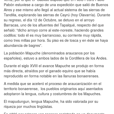
Pabón estuviese a cargo de una expedición que salió de Buenos
Aires y ese mismo año llegó al actual sistema de las sierras de
Tandilia, explorando las sierras de Cayrú (hoy Olavarría). Durante
su regreso, el día 12 de Octubre, se detuvo en el arroyo
Barracas, uno de los afluentes del Tapalqué, respecto del que
señaló: "dicho arroyo corre al este-noreste, haciendo grandes
codillos: todo él es muy barrancoso, su corriente muy rápida,
como tres millas por hora. Su piso es de tosca y en éste se haya
abundancia de bagres".
La población Mapuche (denominados araucanos por los
españoles), estuvo a ambos lados de la Cordillera de los Andes.
Durante el siglo XVIII el avance Mapuche se produjo en forma
más directa, atraídos por el ganado equino que se había
reproducido en forma notable en las llanuras bonaerenses.
A medida que se aceleró el proceso de araucanización en el
territorio bonaerense, los pueblos originarios aquí asentados
adoptaron la lengua, cultura y costumbres de los Mapuches.
El mapudungun, lengua Mapuche, ha sido valorada por su
riqueza por muchos lingüistas.