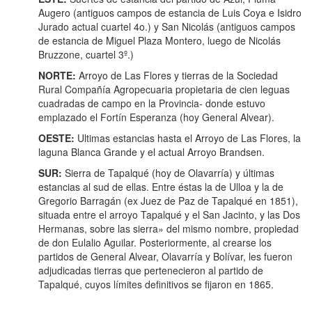
Augero (antiguos campos de estancia de Luis Coya e Isidro
Jurado actual cuartel 4o.) y San Nicolás (antiguos campos
de estancia de Miguel Plaza Montero, luego de Nicolás
Bruzzone, cuartel 3º.)
NORTE:
Arroyo de Las Flores y tierras de la Sociedad
Rural Compañía Agropecuaria propietaria de cien leguas
cuadradas de campo en la Provincia- donde estuvo
emplazado el Fortín Esperanza (hoy General Alvear).
OESTE:
Ultimas estancias hasta el Arroyo de Las Flores, la
laguna Blanca Grande y el actual Arroyo Brandsen.
SUR:
Sierra de Tapalqué (hoy de Olavarría) y últimas
estancias al sud de ellas. Entre éstas la de Ulloa y la de
Gregorio Barragán (ex Juez de Paz de Tapalqué en 1851),
situada entre el arroyo Tapalqué y el San Jacinto, y las Dos
Hermanas, sobre las sierra» del mismo nombre, propiedad
de don Eulalio Aguilar. Posteriormente, al crearse los
partidos de General Alvear, Olavarría y Bolívar, les fueron
adjudicadas tierras que pertenecieron al partido de
Tapalqué, cuyos límites definitivos se fijaron en 1865.