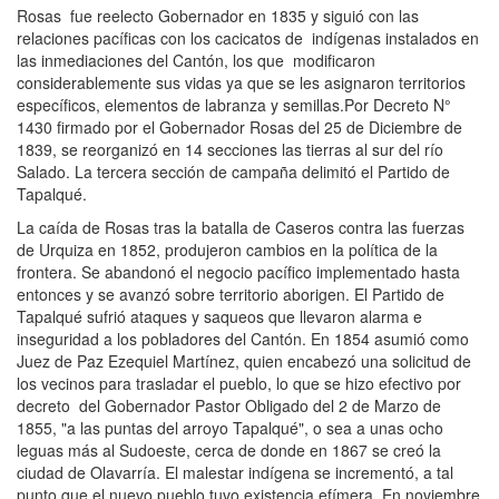
Rosas fue reelecto Gobernador en 1835 y siguió con las
relaciones pacíficas con los cacicatos de indígenas instalados en
las inmediaciones del Cantón, los que modificaron
considerablemente sus vidas ya que se les asignaron territorios
específicos, elementos de labranza y semillas.Por Decreto N°
1430 firmado por el Gobernador Rosas del 25 de Diciembre de
1839, se reorganizó en 14 secciones las tierras al sur del río
Salado. La tercera sección de campaña delimitó el Partido de
Tapalqué.
La caída de Rosas tras la batalla de Caseros contra las fuerzas
de Urquiza en 1852, produjeron cambios en la política de la
frontera. Se abandonó el negocio pacífico implementado hasta
entonces y se avanzó sobre territorio aborigen. El Partido de
Tapalqué sufrió ataques y saqueos que llevaron alarma e
inseguridad a los pobladores del Cantón. En 1854 asumió como
Juez de Paz Ezequiel Martínez, quien encabezó una solicitud de
los vecinos para trasladar el pueblo, lo que se hizo efectivo por
decreto del Gobernador Pastor Obligado del 2 de Marzo de
1855, "a las puntas del arroyo Tapalqué", o sea a unas ocho
leguas más al Sudoeste, cerca de donde en 1867 se creó la
ciudad de Olavarría. El malestar indígena se incrementó, a tal
punto que el nuevo pueblo tuvo existencia efímera. En noviembre