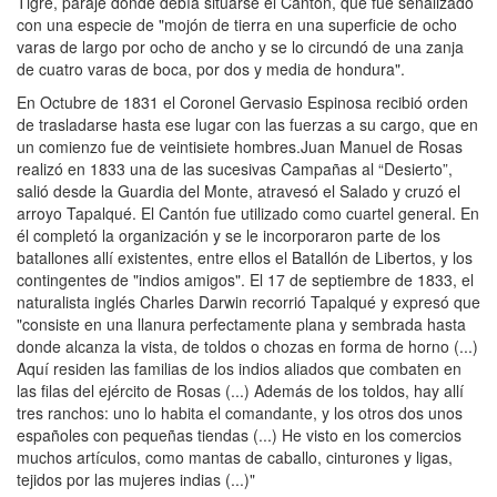
Tigre, paraje donde debía situarse el Cantón, que fue señalizado
con una especie de "mojón de tierra en una superficie de ocho
varas de largo por ocho de ancho y se lo circundó de una zanja
de cuatro varas de boca, por dos y media de hondura".
En Octubre de 1831 el Coronel Gervasio Espinosa recibió orden
de trasladarse hasta ese lugar con las fuerzas a su cargo, que en
un comienzo fue de veintisiete hombres.Juan Manuel de Rosas
realizó en 1833 una de las sucesivas Campañas al “Desierto”,
salió desde la Guardia del Monte, atravesó el Salado y cruzó el
arroyo Tapalqué. El Cantón fue utilizado como cuartel general. En
él completó la organización y se le incorporaron parte de los
batallones allí existentes, entre ellos el Batallón de Libertos, y los
contingentes de "indios amigos". El 17 de septiembre de 1833, el
naturalista inglés Charles Darwin recorrió Tapalqué y expresó que
"consiste en una llanura perfectamente plana y sembrada hasta
donde alcanza la vista, de toldos o chozas en forma de horno (...)
Aquí residen las familias de los indios aliados que combaten en
las filas del ejército de Rosas (...) Además de los toldos, hay allí
tres ranchos: uno lo habita el comandante, y los otros dos unos
españoles con pequeñas tiendas (...) He visto en los comercios
muchos artículos, como mantas de caballo, cinturones y ligas,
tejidos por las mujeres indias (...)"