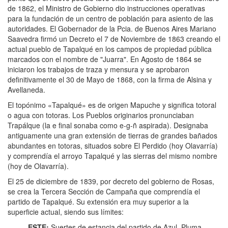
de 1862, el Ministro de Gobierno dio instrucciones operativas
para la fundación de un centro de población para asiento de las
autoridades. El Gobernador de la Pcia. de Buenos Aires Mariano
Saavedra firmó un Decreto el 7 de Noviembre de 1863 creando el
actual pueblo de Tapalqué en los campos de propiedad pública
marcados con el nombre de "Juarra". En Agosto de 1864 se
iniciaron los trabajos de traza y mensura y se aprobaron
definitivamente el 30 de Mayo de 1868, con la firma de Alsina y
Avellaneda.
El topónimo «Tapalqué» es de origen Mapuche y significa totoral
o agua con totoras. Los Pueblos originarios pronunciaban
Trapálque (la e final sonaba como e-g-ñ aspirada). Designaba
antiguamente una gran extensión de tierras de grandes bañados
abundantes en totoras, situados sobre El Perdido (hoy Olavarría)
y comprendía el arroyo Tapalqué y las sierras del mismo nombre
(hoy de Olavarría).
El 25 de diciembre de 1839, por decreto del gobierno de Rosas,
se crea la Tercera Sección de Campaña que comprendía el
partido de Tapalqué. Su extensión era muy superior a la
superficie actual, siendo sus límites:
ESTE:
Suertes de estancia del partido de Azul, Pluma