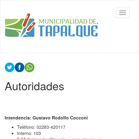
Ir
al
Municipalidad
Mostrar/
contenido
de Tapalqué,
barra
principal
Buenos Aires
de
navegac
Contenido
principal
Autoridades
Intendencia: Gustavo Rodolfo Cocconi
Teléfono: 02283-420117
Interno: 103