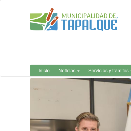
Ir
Municipalidad
al
de Tapalqué,
contenido
Buenos Aires
principal
Inicio
Noticias
Servicios y trámites
Contenido
principal