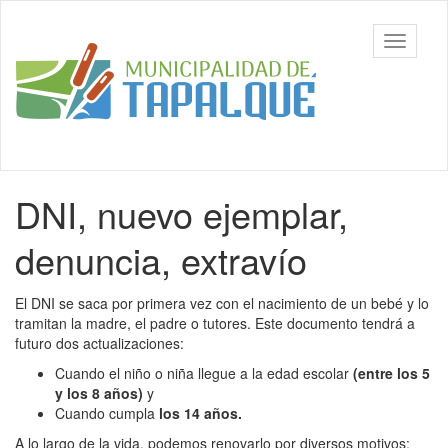
Ir
al
Municipalidad
Mostrar/
contenido
de Tapalqué,
barra
principal
Buenos Aires
de
navegac
Contenido
DNI, nuevo ejemplar,
principal
denuncia, extravío
El DNI se saca por primera vez con el nacimiento de un bebé y lo
tramitan la madre, el padre o tutores. Este documento tendrá a
futuro dos actualizaciones:
Cuando el niño o niña llegue a la edad escolar
(entre los 5
y los 8 años)
y
Cuando cumpla
los 14 años.
A lo largo de la vida, podemos renovarlo por diversos motivos: